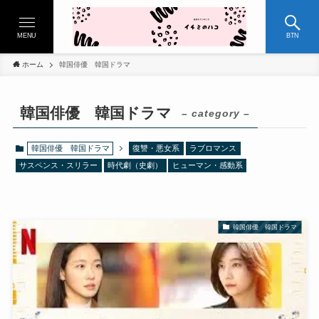
MENU
BTN
ホーム
韓国俳優 韓国ドラマ
韓国俳優 韓国ドラマ
– category –
韓国俳優 韓国ドラマ
復讐・悪女系
ラブロマンス
サスペンス・スリラー
時代劇（史劇）
ヒューマン・感動系
韓国俳優 韓国ドラマ