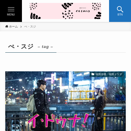
MENU
BTN
ホーム
ぺ・スジ
ぺ・スジ
– tag –
韓国俳優 韓国ドラマ